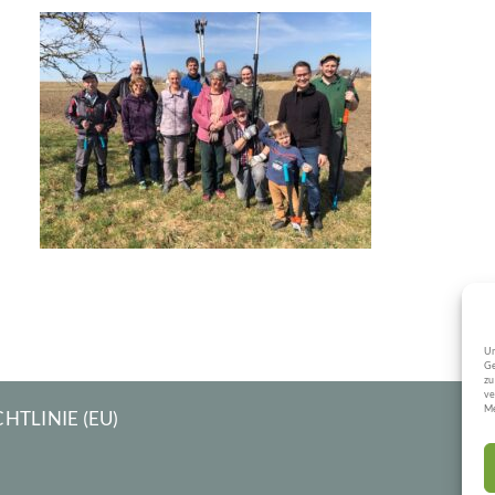
Obstbaumschnitt 2025
Impressionen 2025
Um
Ge
zu
ve
Me
HTLINIE (EU)