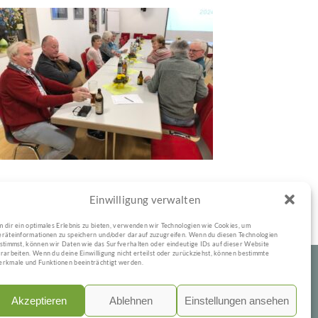
Jahreshauptversammlung
2025
Impressionen 2025
Einwilligung verwalten
 dir ein optimales Erlebnis zu bieten, verwenden wir Technologien wie Cookies, um
räteinformationen zu speichern und/oder darauf zuzugreifen. Wenn du diesen Technologien
stimmst, können wir Daten wie das Surfverhalten oder eindeutige IDs auf dieser Website
rarbeiten. Wenn du deine Einwilligung nicht erteilst oder zurückziehst, können bestimmte
rkmale und Funktionen beeinträchtigt werden.
Akzeptieren
Ablehnen
Einstellungen ansehen