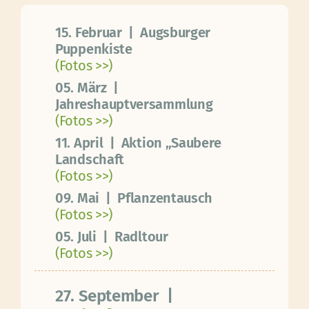
15. Februar | Augsburger
IMPRESSIONEN
Puppenkiste
(
Fotos >>
)
UNSERE STREUOBSTWIESE
05. März |
Jahreshauptversammlung
(
Fotos >>
)
11. April | Aktion „Saubere
Landschaft
(
Fotos >>
)
09. Mai | Pflanzentausch
(
Fotos >>
)
05. Juli | Radltour
(
Fotos >>
)
27. September |