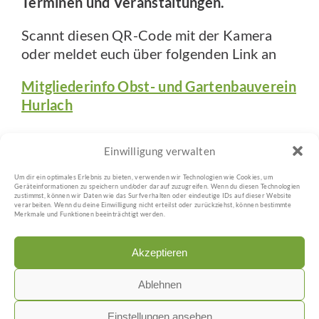
Terminen und Veranstaltungen.
Scannt diesen QR-Code mit der Kamera
oder meldet euch über folgenden Link an
Mitgliederinfo Obst- und Gartenbauverein
Hurlach
Einwilligung verwalten
Um dir ein optimales Erlebnis zu bieten, verwenden wir Technologien wie Cookies, um
IMPRESSUM
Geräteinformationen zu speichern und/oder darauf zuzugreifen. Wenn du diesen Technologien
zustimmst, können wir Daten wie das Surfverhalten oder eindeutige IDs auf dieser Website
verarbeiten. Wenn du deine Einwilligung nicht erteilst oder zurückziehst, können bestimmte
Merkmale und Funktionen beeinträchtigt werden.
DATENSCHUTZ
Akzeptieren
COOKIE-RICHTLINIE (EU)
Ablehnen
Einstellungen ansehen